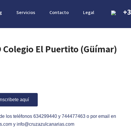
+3
g
Servicios
Contacto
Legal
olegio El Puertito (Güímar)
Inscribete aquí
s de los teléfonos 634299440
y 744477463
o por email en
s.com y info@cruzazulcanarias.com