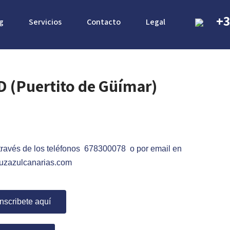
+3
g
Servicios
Contacto
Legal
(Puertito de Güímar)
 través de los teléfonos 678300078 o por email en
uzazulcanarias.com
Inscribete aquí